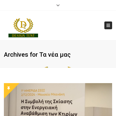
×
Close
210 7014 251
info@designtent.gr
top
bar
Tog
navi
Archives for Τα νέα μας