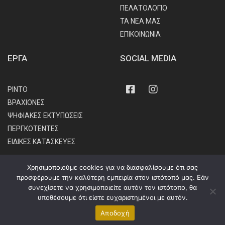
ΠΕΛΑΤΟΛΟΓΙΟ
ΤΑ ΝΕΑ ΜΑΣ
ΕΠΙΚΟΙΝΩΝΙΑ
ΕΡΓΑ
SOCIAL MEDIA
Facebook
Instagram
ΡΙΝΤΟ
ΒΡΑΧΙΟΝΕΣ
ΨΗΦΙΑΚΕΣ ΕΚΤΥΠΩΣΕΙΣ
ΠΕΡΓΚΟΤΕΝΤΕΣ
ΕΙΔΙΚΕΣ ΚΑΤΑΣΚΕΥΕΣ
Χρησιμοποιούμε cookies για να διασφαλίσουμε ότι σας
προσφέρουμε την καλύτερη εμπειρία στον ιστότοπό μας. Εάν
συνεχίσετε να χρησιμοποιείτε αυτόν τον ιστότοπο, θα
υποθέσουμε ότι είστε ευχαριστημένοι με αυτόν.
Powered by
Webinsite
| © 2024 Design Tent, All rights reserved
Αποδοχή