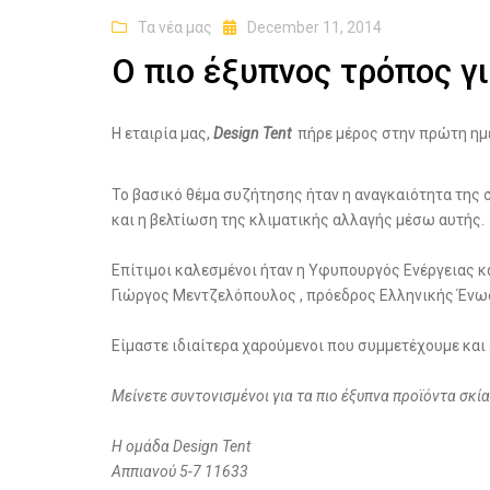
Τα νέα μας
December 11, 2014
O πιο έξυπνος τρόπος γι
Η εταιρία μας,
Design Tent
πήρε μέρος στην πρώτη ημ
Το βασικό θέμα συζήτησης ήταν η αναγκαιότητα της
και η βελτίωση της κλιματικής αλλαγής μέσω αυτής.
Επίτιμοι καλεσμένοι ήταν η Υφυπουργός Ενέργειας 
Γιώργος Μεντζελόπουλος , πρόεδρος Ελληνικής Ένω
Είμαστε ιδιαίτερα χαρούμενοι που συμμετέχουμε και 
Μείνετε συντονισμένοι για τα πιο έξυπνα προϊόντα σκί
Η ομάδα Design Tent
Αππιανού 5-7 11633