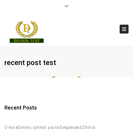
×
Close
210 7014 251
info@designtent.gr
top
bar
Tog
navi
recent post test
Recent Posts
O πιο έξυπνος τρόπος για τα Ενεργειακά Σπίτια