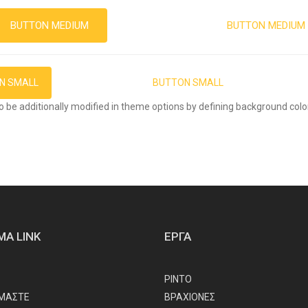
ΨΗΦΙΑΚΗ ΕΚΤΥΠΩΣΗ
BUTTON MEDIUM
BUTTON MEDIUM
BUTTON MEDIUM
N SMALL
BUTTON SMALL
BUTTON SMALL
to be additionally modified in theme options by defining background colo
ΜΑ LINK
ΕΡΓΑ
ΡΙΝΤΟ
ΙΜΑΣΤΕ
ΒΡΑΧΙΟΝΕΣ